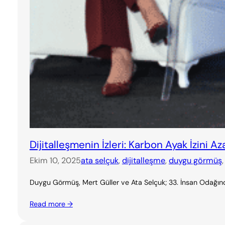
Dijitalleşmenin İzleri: Karbon Ayak İzini A
Ekim 10, 2025
ata selçuk
, 
dijitalleşme
, 
duygu görmüş
,
Duygu Görmüş, Mert Güller ve Ata Selçuk; 33. İnsan Odağında
Read more →