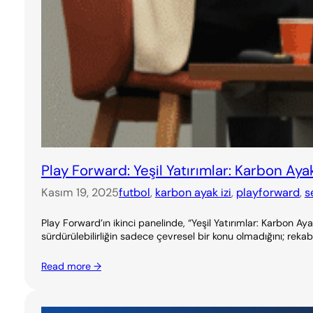
Play Forward: Yeşil Yatırımlar: Karbon Ayak
Kasım 19, 2025
futbol
, 
karbon ayak izi
, 
playforward
, 
s
Play Forward’ın ikinci panelinde, “Yeşil Yatırımlar: Karbon 
sürdürülebilirliğin sadece çevresel bir konu olmadığını; rekabe
Read more →