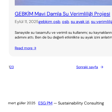
GEBKİM Mavi Damla Su Verimliliği Projesi
Eylül 11, 2025
gebkim osb
, 
osb
, 
su ayak izi
, 
su verimlili
Sanayide su tasarrufu ve verimli su kullanımı; su kaynakları
adımını attı. Ben de bu değerli etkinlikte su ayak izini anl
Read more →
1
2
3
Sonraki sayfa
→
ESG PM
— Sustainability Consulting
mert güller 2025