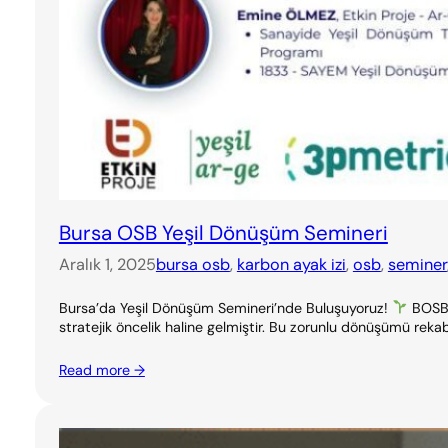
Bursa OSB Yeşil Dönüşüm Semineri
Aralık 1, 2025
bursa osb
, 
karbon ayak izi
, 
osb
, 
seminer
Bursa’da Yeşil Dönüşüm Semineri’nde Buluşuyoruz!
BOSB &
stratejik öncelik haline gelmiştir. Bu zorunlu dönüşümü rekab
Read more →