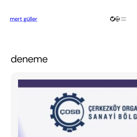
İçeriğe
geç
Twitter
LinkedIn
mert güller
deneme