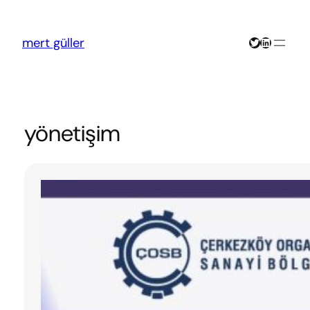
İçeriğe
geç
Twitter
LinkedIn
mert güller
yönetişim