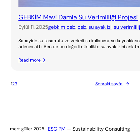
GEBKİM Mavi Damla Su Verimliliği Projesi
Eylül 11, 2025
gebkim osb
, 
osb
, 
su ayak izi
, 
su verimlili
Sanayide su tasarrufu ve verimli su kullanımı; su kaynakları
adımını attı. Ben de bu değerli etkinlikte su ayak izini anl
Read more →
1
2
3
Sonraki sayfa
→
ESG PM
— Sustainability Consulting
mert güller 2025