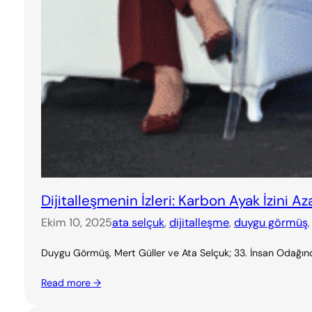
Dijitalleşmenin İzleri: Karbon Ayak İzini A
Ekim 10, 2025
ata selçuk
, 
dijitalleşme
, 
duygu görmüş
,
Duygu Görmüş, Mert Güller ve Ata Selçuk; 33. İnsan Odağında
Read more →