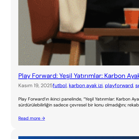
Play Forward: Yeşil Yatırımlar: Karbon Ayak
Kasım 19, 2025
futbol
, 
karbon ayak izi
, 
playforward
, 
s
Play Forward’ın ikinci panelinde, “Yeşil Yatırımlar: Karbon 
sürdürülebilirliğin sadece çevresel bir konu olmadığını; rekabe
Read more →