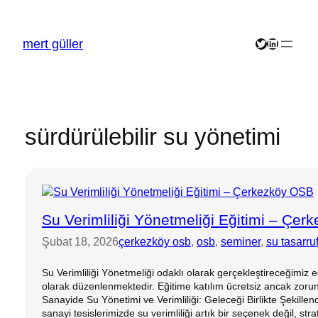
İçeriğe
geç
mert güller
Twitter
LinkedIn
sürdürülebilir su yönetimi
Su Verimliliği Yönetmeliği Eğitimi – Çe
Şubat 18, 2026
çerkezköy osb
, 
osb
, 
seminer
, 
su tasarru
Su Verimliliği Yönetmeliği odaklı olarak gerçekleştireceğimiz
olarak düzenlenmektedir. Eğitime katılım ücretsiz ancak zorunlud
Sanayide Su Yönetimi ve Verimliliği: Geleceği Birlikte Şekillen
sanayi tesislerimizde su verimliliği artık bir seçenek değil, st