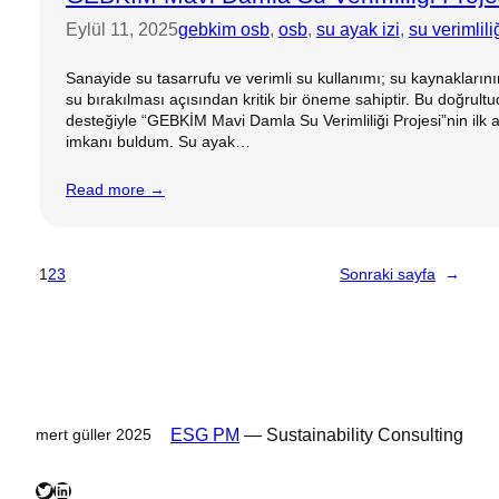
Eylül 11, 2025
gebkim osb
, 
osb
, 
su ayak izi
, 
su verimlili
Sanayide su tasarrufu ve verimli su kullanımı; su kaynaklarını
su bırakılması açısından kritik bir öneme sahiptir. Bu doğr
desteğiyle “GEBKİM Mavi Damla Su Verimliliği Projesi”nin ilk ad
imkanı buldum. Su ayak…
Read more →
1
2
3
Sonraki sayfa
→
ESG PM
— Sustainability Consulting
mert güller 2025
Twitter
LinkedIn