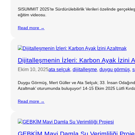
SISUMMIT 2025’te Sürdürülebilirlik Verileri özelinde gerçek
eğitim videosu.
Read more →
Dijitalleşmenin İzleri: Karbon Ayak İzini
Ekim 10, 2025
ata selçuk
, 
dijitalleşme
, 
duygu görmüş
, 
s
Duygu Görmüş, Mert Güller ve Ata Selçuk; 33. İnsan Odağında 
Azaltmak’ oturumunda buluşuyor! 14-15 Ekim 2025 Lütfi Kırd
Read more →
GEBKİM Mavi Damla Su Verimliliği Proje