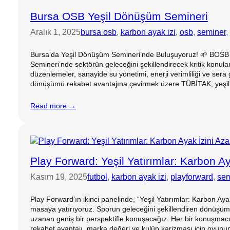
Bursa OSB Yeşil Dönüşüm Semineri
Aralık 1, 2025
bursa osb
, 
karbon ayak izi
, 
osb
, 
seminer
, 
Bursa’da Yeşil Dönüşüm Semineri’nde Buluşuyoruz! 🌱 BOSB & 
Semineri’nde sektörün geleceğini şekillendirecek kritik konular
düzenlemeler, sanayide su yönetimi, enerji verimliliği ve sera g
dönüşümü rekabet avantajına çevirmek üzere TÜBİTAK, yeşil te
Read more →
Play Forward: Yeşil Yatırımlar: Karbon Ay
Kasım 19, 2025
futbol
, 
karbon ayak izi
, 
playforward
, 
sem
Play Forward’ın ikinci panelinde, “Yeşil Yatırımlar: Karbon Aya
masaya yatırıyoruz. Sporun geleceğini şekillendiren dönüşüm
uzanan geniş bir perspektifle konuşacağız. Her bir konuşmacım
rekabet avantajı, marka değeri ve kulüp karizması için oyunun k