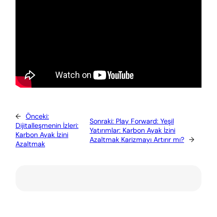
←
Önceki:
Sonraki:
Play Forward: Yeşil
Dijitalleşmenin İzleri:
Yatırımlar: Karbon Ayak İzini
Karbon Ayak İzini
Azaltmak Karizmayı Artırır mı?
→
Azaltmak