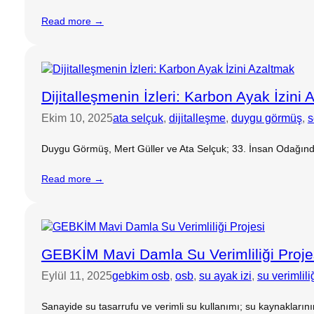
Read more →
Dijitalleşmenin İzleri: Karbon Ayak İzini
Ekim 10, 2025
ata selçuk
, 
dijitalleşme
, 
duygu görmüş
, 
s
Duygu Görmüş, Mert Güller ve Ata Selçuk; 33. İnsan Odağında
Read more →
GEBKİM Mavi Damla Su Verimliliği Proje
Eylül 11, 2025
gebkim osb
, 
osb
, 
su ayak izi
, 
su verimlili
Sanayide su tasarrufu ve verimli su kullanımı; su kaynakların