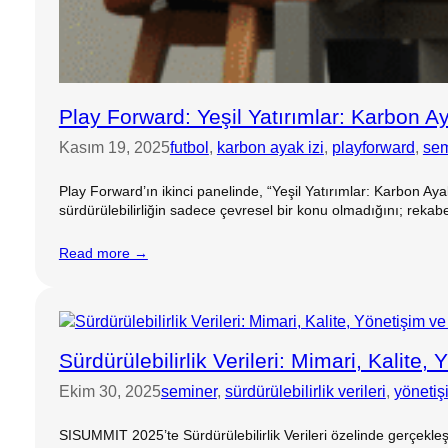
Play Forward: Yeşil Yatırımlar: Karbon Ay
Kasım 19, 2025
futbol
, 
karbon ayak izi
, 
playforward
, 
sem
Play Forward’ın ikinci panelinde, “Yeşil Yatırımlar: Karbon A
sürdürülebilirliğin sadece çevresel bir konu olmadığını; rekabe
Read more →
Sürdürülebilirlik Verileri: Mimari, Kalit
Ekim 30, 2025
seminer
, 
sürdürülebilirlik verileri
, 
yönetiş
SISUMMIT 2025’te Sürdürülebilirlik Verileri özelinde gerçek