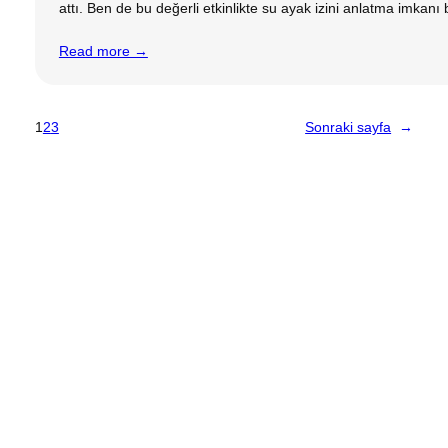
attı. Ben de bu değerli etkinlikte su ayak izini anlatma imka
Read more →
1
2
3
Sonraki sayfa
→