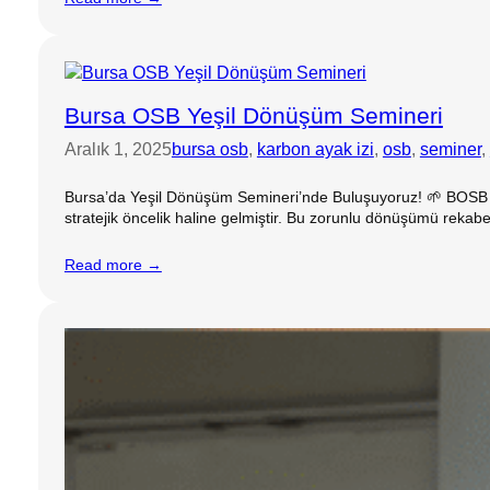
Bursa OSB Yeşil Dönüşüm Semineri
Aralık 1, 2025
bursa osb
, 
karbon ayak izi
, 
osb
, 
seminer
, 
Bursa’da Yeşil Dönüşüm Semineri’nde Buluşuyoruz! 🌱 BOSB & 3pm
stratejik öncelik haline gelmiştir. Bu zorunlu dönüşümü rekabe
Read more →