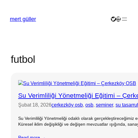
İçeriğe
geç
mert güller
Twitter
LinkedIn
futbol
Su Verimliliği Yönetmeliği Eğitimi – Çe
Şubat 18, 2026
çerkezköy osb
, 
osb
, 
seminer
, 
su tasarru
Su Verimliliği Yönetmeliği odaklı olarak gerçekleştireceğimiz e
Küresel iklim değişikliği ve değişen mevzuatlar ışığında, sanayi
Read more →