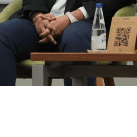
ilirlik Verileri özelinde gerçekleştirdiğim ve Noform
n yayınlanan eğitim videosu.