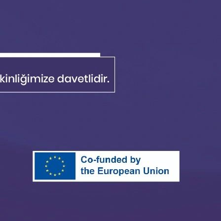
haline gelmiştir. Bu zorunlu dönüşümü rekabet
ÜBİTAK, yeşil teknolojiler odaklı Ar-Ge projelerine