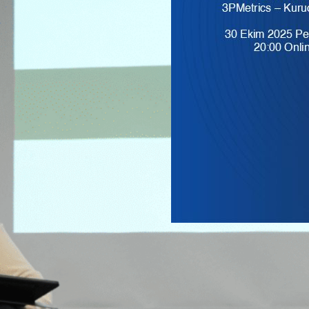
Sürdürülebilirlik Ve
Etki | SISUMMIT2
Ekim 30, 2025
seminer
, 
s