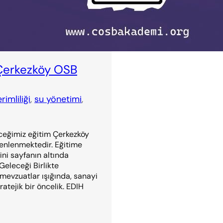
– Çerkezköy OSB
rimliliği
, 
su yönetimi
, 
eceğimiz eğitim Çerkezköy
zenlenmektedir. Eğitime
ini sayfanın altında
Geleceği Birlikte
n mevzuatlar ışığında, sanayi
ratejik bir öncelik. EDIH