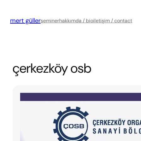
İçeriğe
geç
mert güller
seminer
hakkımda / bio
iletişim / contact
çerkezköy osb