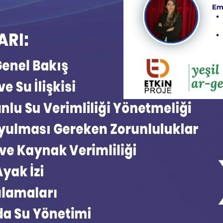
Bursa OSB Yeşil 
Aralık 1, 2025
bursa osb
, 
karbon ayak i
eğitimi
Bursa’da Yeşil Dönüşüm Se
birliğiyle düzenlediğimiz Y
şekillendirecek kritik konula
çevresel düzenlemeler, sanay