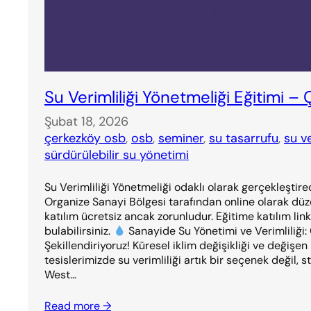
Su Verimliliği Yönetmeliği Eğitimi 
Şubat 18, 2026
çerkezköy osb
, 
osb
, 
seminer
, 
su tasarrufu
, 
su ve
sürdürülebilir su yönetimi
Su Verimliliği Yönetmeliği odaklı olarak gerçekleştir
Organize Sanayi Bölgesi tarafından online olarak dü
katılım ücretsiz ancak zorunludur. Eğitime katılım link
bulabilirsiniz.
Sanayide Su Yönetimi ve Verimliliği: 
Şekillendiriyoruz! Küresel iklim değişikliği ve değişe
tesislerimizde su verimliliği artık bir seçenek değil, st
West…
Read more →