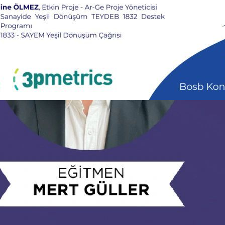
Dönüşüm Semineri
zi
, 
osb
, 
seminer
, 
su ayak izi
, 
sürdürülebilirlik
mineri’nde Buluşuyoruz!
BOSB & 3pmetrics iş
eşil Dönüşüm Semineri’nde sektörün geleceğini
rı ele alıyoruz. Küresel iklim hedefleri ve sıkılaşan
ide su yönetimi, enerji verimliliği ve sera gazı