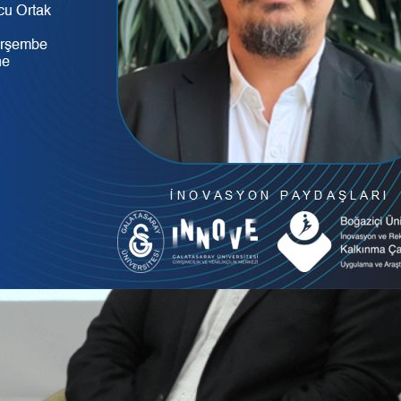
rileri: Mimari, Kalite, Yönetişim ve
025
ürdürülebilirlik verileri
, 
yönetişim