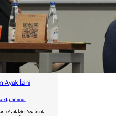
SISUMMIT 2025’te Sürdürüleb
Academy Youtube kanalında
Read more →
n Ayak İzini
ard
, 
seminer
arbon Ayak İzini Azaltmak