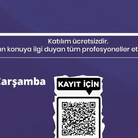
azaltımı stratejik öncelik 
avantajına çevirmek üzere T
çeşitli…
Read more →