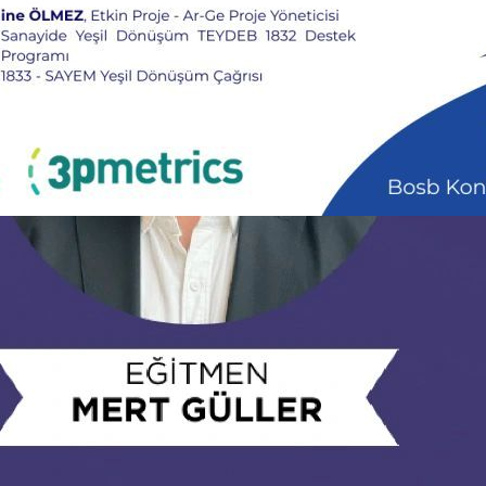
Dönüşüm Semineri
zi
, 
osb
, 
seminer
, 
su ayak izi
, 
sürdürülebilirlik
mineri’nde Buluşuyoruz!
BOSB & 3pmetrics iş
eşil Dönüşüm Semineri’nde sektörün geleceğini
rı ele alıyoruz. Küresel iklim hedefleri ve sıkılaşan
ide su yönetimi, enerji verimliliği ve sera gazı