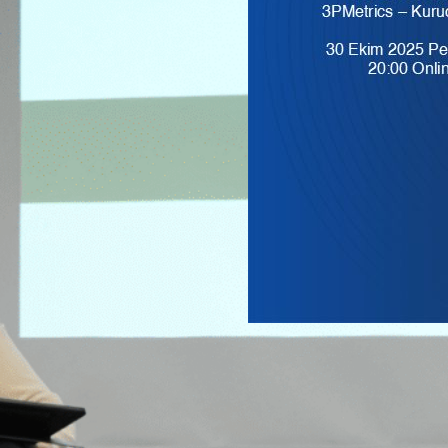
Sürdürülebilirlik Ve
Etki | SISUMMIT2
Ekim 30, 2025
seminer
, 
s