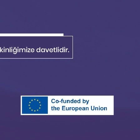
haline gelmiştir. Bu zorunlu dönüşümü rekabet
ÜBİTAK, yeşil teknolojiler odaklı Ar-Ge projelerine