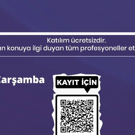
azaltımı stratejik öncelik 
avantajına çevirmek üzere T
çeşitli…
Read more →