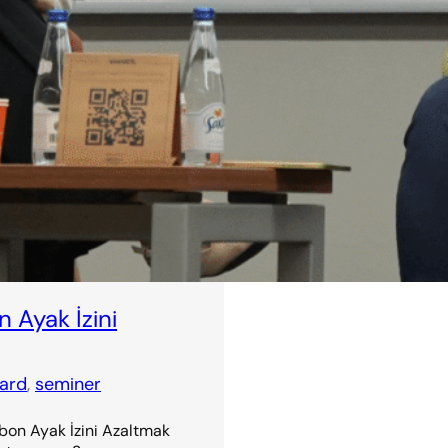
SISUMMIT 2025’te Sürdürüleb
Academy Youtube kanalında
Read more →
n Ayak İzini
ard
, 
seminer
arbon Ayak İzini Azaltmak