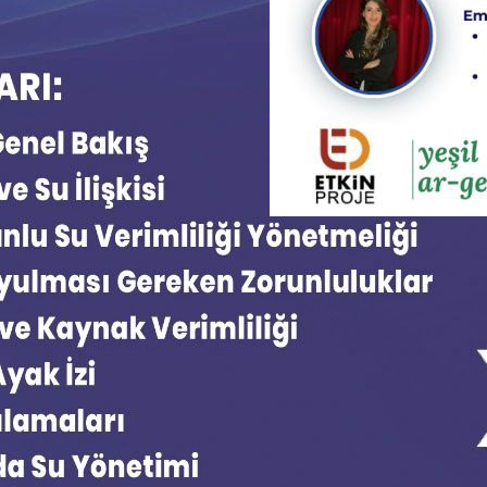
Bursa OSB Yeşil 
Aralık 1, 2025
bursa osb
, 
karbon ayak i
eğitimi
Bursa’da Yeşil Dönüşüm Se
birliğiyle düzenlediğimiz Y
şekillendirecek kritik konula
çevresel düzenlemeler, sanay