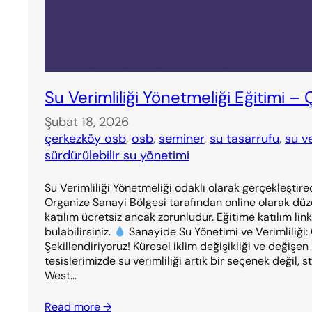
Su Verimliliği Yönetmeliği Eğitimi 
Şubat 18, 2026
çerkezköy osb
, 
osb
, 
seminer
, 
su tasarrufu
, 
su ve
sürdürülebilir su yönetimi
Su Verimliliği Yönetmeliği odaklı olarak gerçekleştir
Organize Sanayi Bölgesi tarafından online olarak dü
katılım ücretsiz ancak zorunludur. Eğitime katılım link
bulabilirsiniz.
Sanayide Su Yönetimi ve Verimliliği: 
Şekillendiriyoruz! Küresel iklim değişikliği ve değişe
tesislerimizde su verimliliği artık bir seçenek değil, st
West…
Read more →