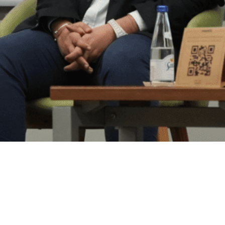
ilirlik Verileri özelinde gerçekleştirdiğim ve Noform
n yayınlanan eğitim videosu.