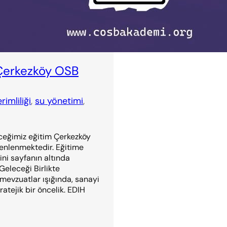
– Çerkezköy OSB
rimliliği
, 
su yönetimi
, 
eceğimiz eğitim Çerkezköy
zenlenmektedir. Eğitime
ini sayfanın altında
Geleceği Birlikte
n mevzuatlar ışığında, sanayi
ratejik bir öncelik. EDIH