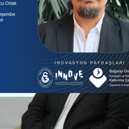
rileri: Mimari, Kalite, Yönetişim ve
025
ürdürülebilirlik verileri
, 
yönetişim