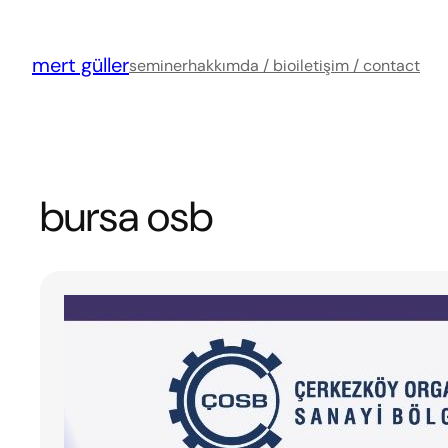
İçeriğe
geç
mert güller
seminer
hakkımda / bio
iletişim / contact
bursa osb