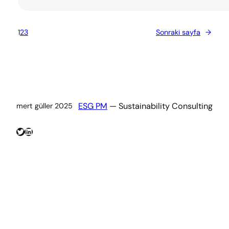
1
2
3
Sonraki sayfa
→
ESG PM
— Sustainability Consulting
mert güller 2025
Twitter
LinkedIn