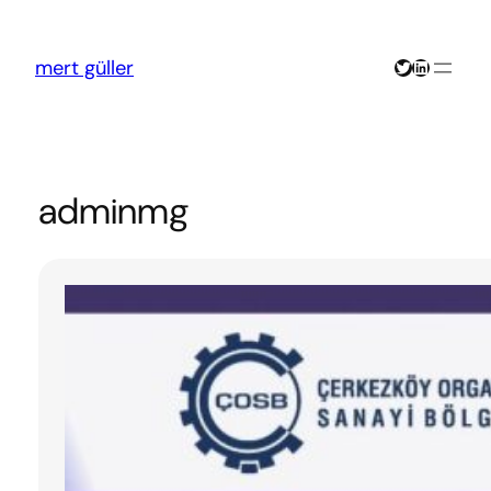
İçeriğe
geç
Twitter
LinkedIn
mert güller
adminmg