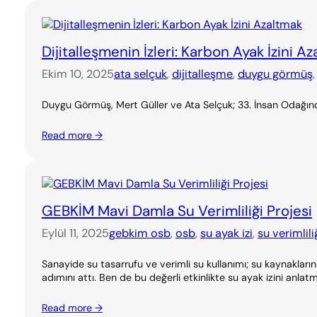
Dijitalleşmenin İzleri: Karbon Ayak İzini A
Ekim 10, 2025
ata selçuk
, 
dijitalleşme
, 
duygu görmüş
,
Duygu Görmüş, Mert Güller ve Ata Selçuk; 33. İnsan Odağında
Read more →
GEBKİM Mavi Damla Su Verimliliği Projesi
Eylül 11, 2025
gebkim osb
, 
osb
, 
su ayak izi
, 
su verimlili
Sanayide su tasarrufu ve verimli su kullanımı; su kaynakları
adımını attı. Ben de bu değerli etkinlikte su ayak izini anl
Read more →