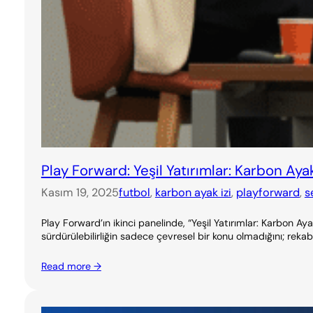
Play Forward: Yeşil Yatırımlar: Karbon Ayak
Kasım 19, 2025
futbol
, 
karbon ayak izi
, 
playforward
, 
s
Play Forward’ın ikinci panelinde, “Yeşil Yatırımlar: Karbon 
sürdürülebilirliğin sadece çevresel bir konu olmadığını; rekabe
Read more →