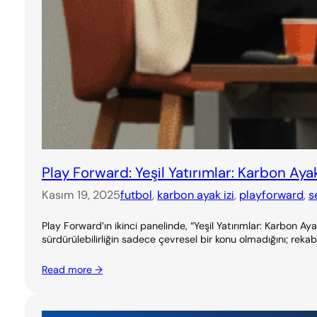
Play Forward: Yeşil Yatırımlar: Karbon Ayak
Kasım 19, 2025
futbol
, 
karbon ayak izi
, 
playforward
, 
s
Play Forward’ın ikinci panelinde, “Yeşil Yatırımlar: Karbon 
sürdürülebilirliğin sadece çevresel bir konu olmadığını; rekabe
Read more →