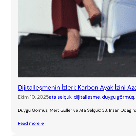
Dijitalleşmenin İzleri: Karbon Ayak İzini A
Ekim 10, 2025
ata selçuk
, 
dijitalleşme
, 
duygu görmüş
,
Duygu Görmüş, Mert Güller ve Ata Selçuk; 33. İnsan Odağında
Read more →