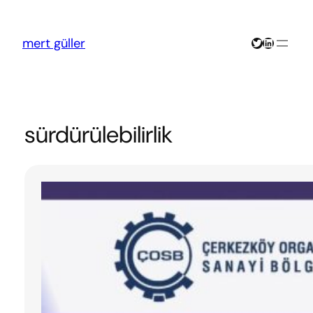
İçeriğe
geç
Twitter
LinkedIn
mert güller
sürdürülebilirlik