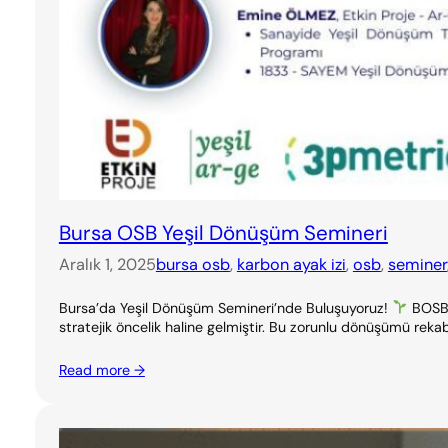
Bursa OSB Yeşil Dönüşüm Semineri
Aralık 1, 2025
bursa osb
, 
karbon ayak izi
, 
osb
, 
seminer
Bursa’da Yeşil Dönüşüm Semineri’nde Buluşuyoruz!
BOSB &
stratejik öncelik haline gelmiştir. Bu zorunlu dönüşümü rekab
Read more →