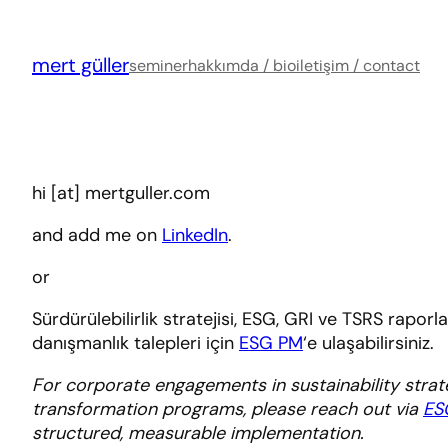
İçeriğe
geç
mert güller
seminer
hakkımda / bio
iletişim / contact
hi [at] mertguller.com
and add me on
LinkedIn
.
or
Sürdürülebilirlik stratejisi, ESG, GRI ve TSRS rapo
danışmanlık talepleri için
ESG PM
‘e ulaşabilirsiniz.
For corporate engagements in sustainability strat
transformation programs, please reach out via
ES
structured, measurable implementation.