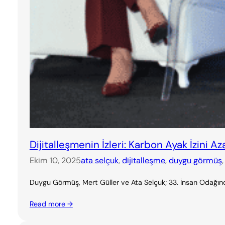
Dijitalleşmenin İzleri: Karbon Ayak İzini A
Ekim 10, 2025
ata selçuk
, 
dijitalleşme
, 
duygu görmüş
,
Duygu Görmüş, Mert Güller ve Ata Selçuk; 33. İnsan Odağında
Read more →