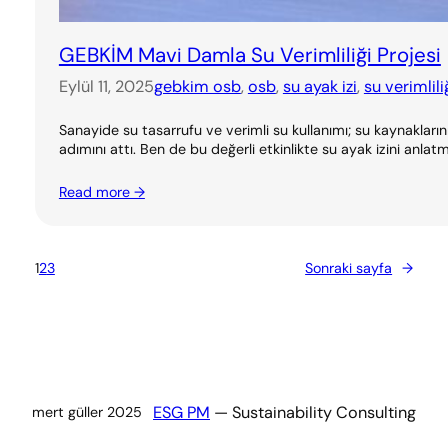
GEBKİM Mavi Damla Su Verimliliği Projesi
Eylül 11, 2025
gebkim osb
, 
osb
, 
su ayak izi
, 
su verimlili
Sanayide su tasarrufu ve verimli su kullanımı; su kaynakları
adımını attı. Ben de bu değerli etkinlikte su ayak izini anl
Read more →
1
2
3
Sonraki sayfa
→
ESG PM
— Sustainability Consulting
mert güller 2025