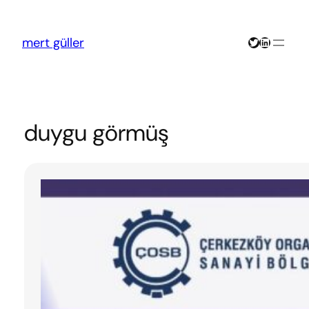
İçeriğe
geç
Twitter
LinkedIn
mert güller
duygu görmüş