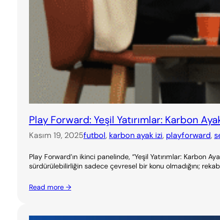
Play Forward: Yeşil Yatırımlar: Karbon Ayak
Kasım 19, 2025
futbol
, 
karbon ayak izi
, 
playforward
, 
s
Play Forward’ın ikinci panelinde, “Yeşil Yatırımlar: Karbon 
sürdürülebilirliğin sadece çevresel bir konu olmadığını; rekabe
Read more →