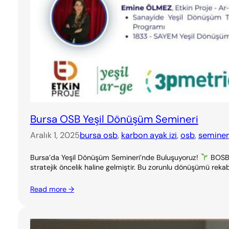
Bursa OSB Yeşil Dönüşüm Semineri
Aralık 1, 2025
bursa osb
, 
karbon ayak izi
, 
osb
, 
seminer
Bursa’da Yeşil Dönüşüm Semineri’nde Buluşuyoruz!
BOSB &
stratejik öncelik haline gelmiştir. Bu zorunlu dönüşümü rekab
Read more →