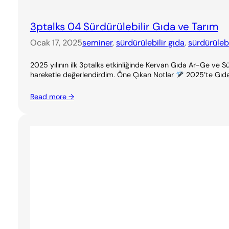
3ptalks 04 Sürdürülebilir Gıda ve Tarım
Ocak 17, 2025
seminer
, 
sürdürülebilir gıda
, 
sürdürülebi
2025 yılının ilk 3ptalks etkinliğinde Kervan Gıda Ar-Ge ve 
hareketle değerlendirdim. Öne Çıkan Notlar
2025’te Gıda 
Read more →