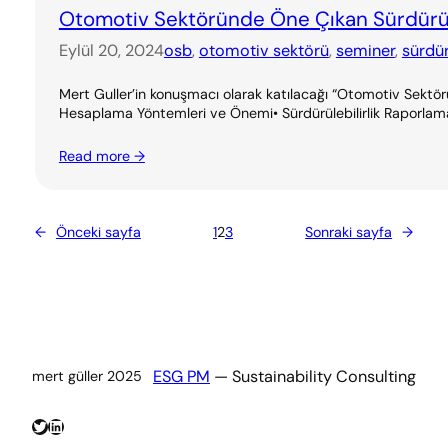
Otomotiv Sektöründe Öne Çıkan Sürdürüleb
Eylül 20, 2024
osb
, 
otomotiv sektörü
, 
seminer
, 
sürdür
Mert Guller’in konuşmacı olarak katılacağı “Otomotiv Sektöründ
Hesaplama Yöntemleri ve Önemi• Sürdürülebilirlik Raporlaması:
Read more →
←
Önceki sayfa
1
2
3
Sonraki sayfa
→
ESG PM
— Sustainability Consulting
mert güller 2025
Twitter
LinkedIn