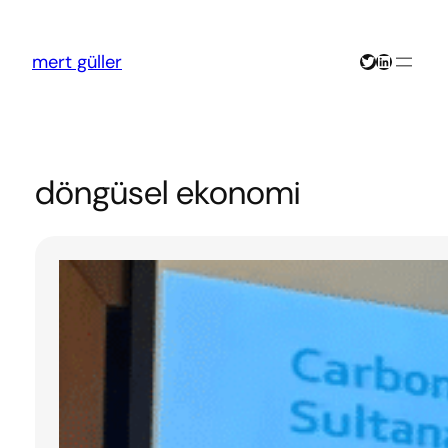
İçeriğe
geç
Twitter
LinkedIn
mert güller
döngüsel ekonomi