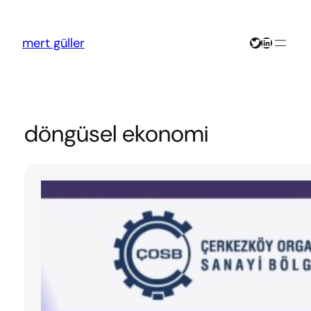
İçeriğe
geç
Twitter
LinkedIn
mert güller
döngüsel ekonomi