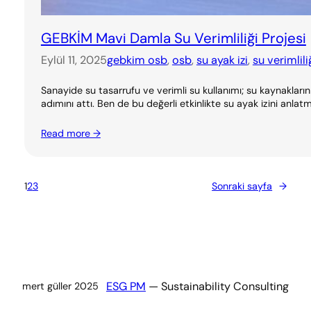
GEBKİM Mavi Damla Su Verimliliği Projesi
Eylül 11, 2025
gebkim osb
, 
osb
, 
su ayak izi
, 
su verimlili
Sanayide su tasarrufu ve verimli su kullanımı; su kaynakları
adımını attı. Ben de bu değerli etkinlikte su ayak izini anl
Read more →
1
2
3
Sonraki sayfa
→
ESG PM
— Sustainability Consulting
mert güller 2025