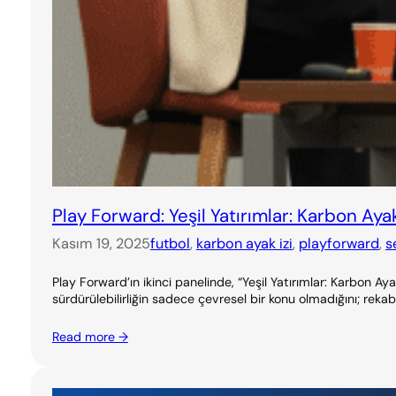
Play Forward: Yeşil Yatırımlar: Karbon Ayak
Kasım 19, 2025
futbol
, 
karbon ayak izi
, 
playforward
, 
s
Play Forward’ın ikinci panelinde, “Yeşil Yatırımlar: Karbon 
sürdürülebilirliğin sadece çevresel bir konu olmadığını; rekabe
Read more →