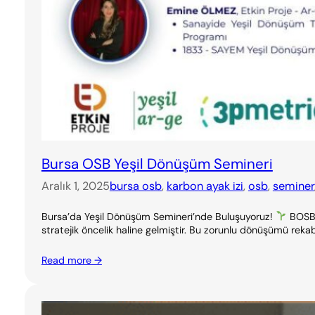
Bursa OSB Yeşil Dönüşüm Semineri
Aralık 1, 2025
bursa osb
, 
karbon ayak izi
, 
osb
, 
seminer
Bursa’da Yeşil Dönüşüm Semineri’nde Buluşuyoruz!
BOSB &
stratejik öncelik haline gelmiştir. Bu zorunlu dönüşümü rekab
Read more →