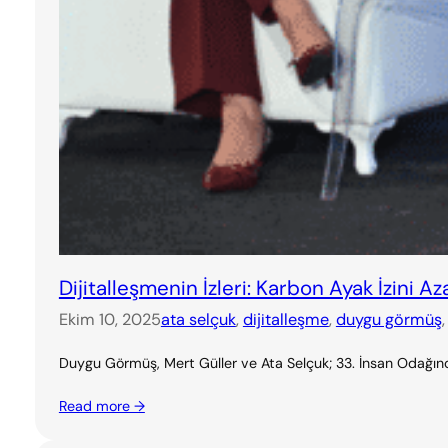
Dijitalleşmenin İzleri: Karbon Ayak İzini A
Ekim 10, 2025
ata selçuk
, 
dijitalleşme
, 
duygu görmüş
,
Duygu Görmüş, Mert Güller ve Ata Selçuk; 33. İnsan Odağında
Read more →