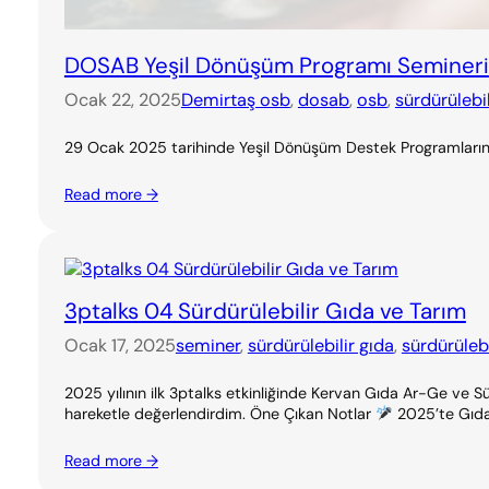
DOSAB Yeşil Dönüşüm Programı Semineri
Ocak 22, 2025
Demirtaş osb
, 
dosab
, 
osb
, 
sürdürülebil
29 Ocak 2025 tarihinde Yeşil Dönüşüm Destek Programlarının a
Read more →
3ptalks 04 Sürdürülebilir Gıda ve Tarım
Ocak 17, 2025
seminer
, 
sürdürülebilir gıda
, 
sürdürülebi
2025 yılının ilk 3ptalks etkinliğinde Kervan Gıda Ar-Ge ve 
hareketle değerlendirdim. Öne Çıkan Notlar
2025’te Gıda 
Read more →