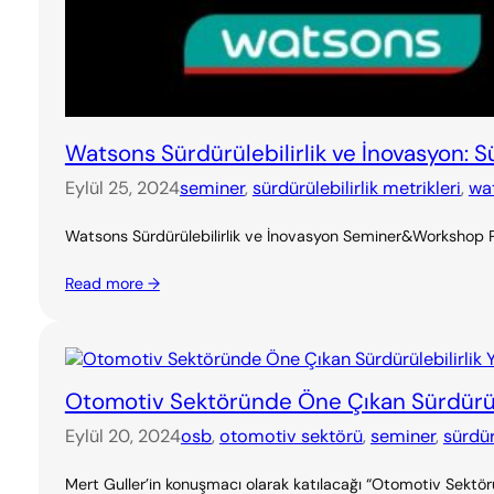
Watsons Sürdürülebilirlik ve İnovasyon: Sür
Eylül 25, 2024
seminer
, 
sürdürülebilirlik metrikleri
, 
wa
Watsons Sürdürülebilirlik ve İnovasyon Seminer&Workshop Progr
Read more →
Otomotiv Sektöründe Öne Çıkan Sürdürüleb
Eylül 20, 2024
osb
, 
otomotiv sektörü
, 
seminer
, 
sürdür
Mert Guller’in konuşmacı olarak katılacağı “Otomotiv Sektöründ