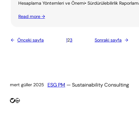
Hesaplama Yöntemleri ve Önemi• Sürdürülebilirlik Raporlaması:
Read more →
←
Önceki sayfa
1
2
3
Sonraki sayfa
→
ESG PM
— Sustainability Consulting
mert güller 2025
Twitter
LinkedIn