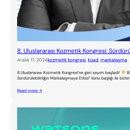
8. Uluslararası Kozmetik Kongresi: Sürdürü
Aralık 17, 2024
kozmetik kongresi
, 
küad
, 
markalaşma
8.Uluslararası Kozmetik Kongresi’ne geri sayım başladı!
Bi
Sürdürülebilirliğin Markalaşmaya Etkisi” konu başlığı ile bizle
Read more →