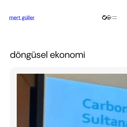
İçeriğe
geç
Twitter
LinkedIn
mert güller
döngüsel ekonomi