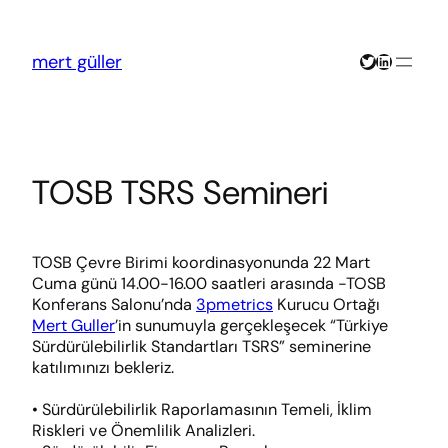
İçeriğe
geç
Twitter
LinkedIn
mert güller
TOSB TSRS Semineri
TOSB Çevre Birimi koordinasyonunda 22 Mart
Cuma günü 14.00-16.00 saatleri arasında -TOSB
Konferans Salonu’nda
3pmetrics
Kurucu Ortağı
Mert Guller
’in sunumuyla gerçekleşecek “Türkiye
Sürdürülebilirlik Standartları TSRS” seminerine
katılımınızı bekleriz.
• Sürdürülebilirlik Raporlamasının Temeli, İklim
Riskleri ve Önemlilik Analizleri.