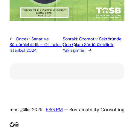
←
Önceki:
Sanat ve
Sonraki:
Otomotiv Sektöründe
Sürdürülebilirlik – OI_Talks |
Öne Çıkan Sürdürülebilirlik
Istanbul 2024
Yaklaşımları
→
ESG PM
— Sustainability Consulting
mert güller 2025
Twitter
LinkedIn